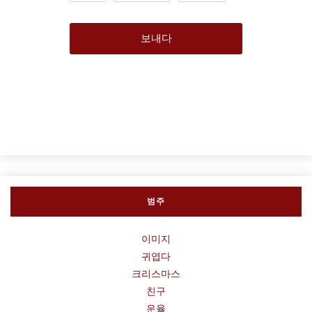
보내다
범주
이미지
귀엽다
크리스마스
친구
운율