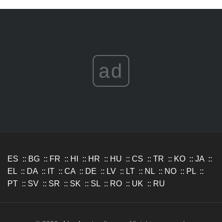
ad
ES
::
BG
::
FR
::
HI
::
HR
::
HU
::
CS
::
TR
::
KO
::
JA
::
EL
::
DA
::
IT
::
CA
::
DE
::
LV
::
LT
::
NL
::
NO
::
PL
::
PT
::
SV
::
SR
::
SK
::
SL
::
RO
::
UK
::
RU