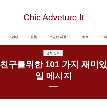
Chic Adveture It
귀엽다
꽃들
유명한 따옴표
동료
크
남자 친구
 친구를위한 101 가지 재미있
일 메시지