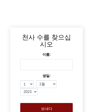
천사 수를 찾으십
시오
이름:
생일:
보내다