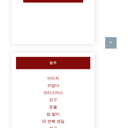
범주
이미지
귀엽다
크리스마스
친구
운율
밥 말리
15 번째 생일